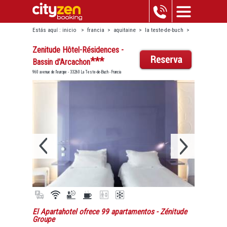
Estás aquí :
inicio
>
francia
>
aquitaine
>
la teste-de-buch
>
zenitude hôtel-résidences - bassin d'arcachon
Zenitude Hôtel-Résidences -
***
Bassin d'Arcachon
960 avenue de l'europe - 33260 La Teste-de-Buch - Francia
El Apartahotel ofrece 99 apartamentos
- Zénitude
Groupe