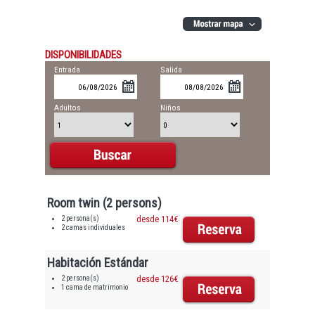
DISPONIBILIDADES
Entrada
Salida
Adultos
Niños
Room twin (2 persons)
2 persona(s)
desde 114€
2 camas individuales
Habitación Estándar
2 persona(s)
desde 126€
1 cama de matrimonio