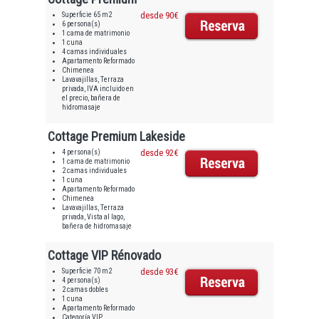
Superficie 65 m2
desde 90€
6 persona(s)
1 cama de matrimonio
1 cuna
4 camas individuales
Apartamento Reformado
Chimenea
Lavavajillas, Terraza
privada, IVA incluido en
el precio, bañera de
hidromasaje
Cottage Premium Lakeside
4 persona(s)
desde 92€
1 cama de matrimonio
2 camas individuales
1 cuna
Apartamento Reformado
Chimenea
Lavavajillas, Terraza
privada, Vista al lago,
bañera de hidromasaje
Cottage VIP Rénovado
Superficie 70 m2
desde 93€
4 persona(s)
2 camas dobles
1 cuna
Apartamento Reformado
Categoría VIP