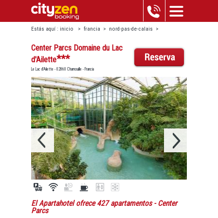
Estás aquí :
inicio
>
francia
>
nord-pas-de-calais
>
chamouille
>
center parcs domaine du lac d'ailette
Center Parcs Domaine du Lac
***
d'Ailette
Le Lac d'Ailette - 02860 Chamouille - Francia
El Apartahotel ofrece 427 apartamentos
- Center
Parcs