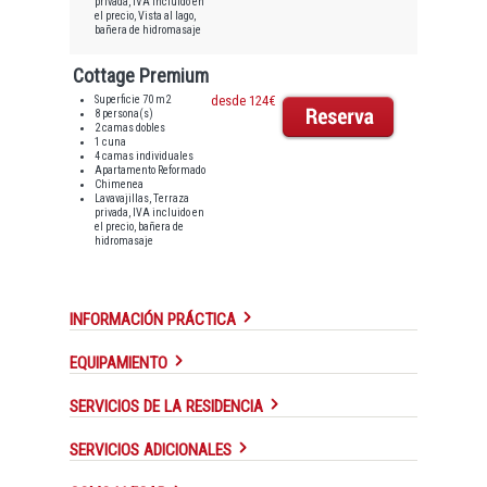
privada, IVA incluido en
el precio, Vista al lago,
bañera de hidromasaje
Cottage Premium
Superficie 70 m2
desde 124€
8 persona(s)
2 camas dobles
1 cuna
4 camas individuales
Apartamento Reformado
Chimenea
Lavavajillas, Terraza
privada, IVA incluido en
el precio, bañera de
hidromasaje
INFORMACIÓN PRÁCTICA
EQUIPAMIENTO
SERVICIOS DE LA RESIDENCIA
SERVICIOS ADICIONALES