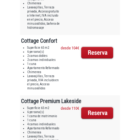
Chimenea
Lavavajillas, Terraza
privada, Acceso gratuito
a Internet, IVA incluido
en el precio, Acceso
minusválidos, bañera de
hidromasaje
Cottage Confort
Superficie 65 m2
desde 104€
6 persona(s)
2 camas dobles
2 camas individuales
1 cuna
Apartamento Reformado
Chimenea
Lavavajillas, Terraza
privada, IVA incluido en
el precio, Acceso
minusválidos
Cottage Premium Lakeside
Superficie 65 m2
desde 110€
6 persona(s)
1 cama de matrimonio
1 cuna
4 camas individuales
Apartamento Reformado
Chimenea
Lavavajillas, Terraza