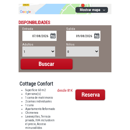
DISPONIBILIDADES
Entrada
Salida
Adultos
Niños
Cottage Confort
Superficie 60 m2
desde 81€
4 persona(s)
1 cama de matrimonio
2 camas individuales
1 cuna
Apartamento Reformado
Chimenea
Lavavajillas, Terraza
privada, IVA incluido en
el precio, Acceso
minusválidos