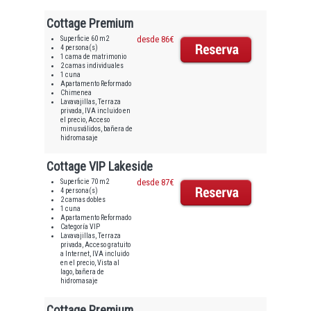
Cottage Premium
Superficie 60 m2
desde 86€
4 persona(s)
1 cama de matrimonio
2 camas individuales
1 cuna
Apartamento Reformado
Chimenea
Lavavajillas, Terraza
privada, IVA incluido en
el precio, Acceso
minusválidos, bañera de
hidromasaje
Cottage VIP Lakeside
Superficie 70 m2
desde 87€
4 persona(s)
2 camas dobles
1 cuna
Apartamento Reformado
Categoría VIP
Lavavajillas, Terraza
privada, Acceso gratuito
a Internet, IVA incluido
en el precio, Vista al
lago, bañera de
hidromasaje
Cottage Premium