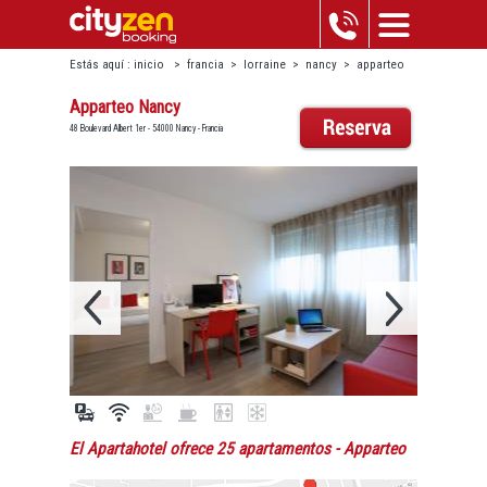
Estás aquí :
inicio
>
francia
>
lorraine
>
nancy
>
apparteo
nancy
Apparteo Nancy
48 Boulevard Albert 1er - 54000 Nancy - Francia
El Apartahotel ofrece 25 apartamentos
- Apparteo