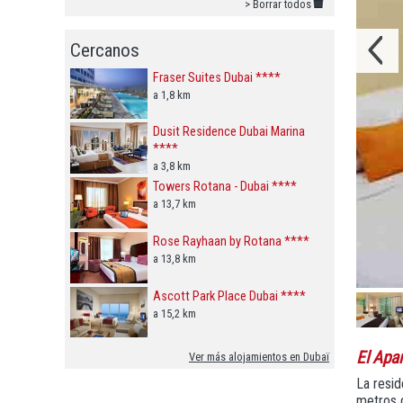
> Borrar todos
Cercanos
Fraser Suites Dubai ****
a 1,8 km
Dusit Residence Dubai Marina
****
a 3,8 km
Towers Rotana - Dubai ****
a 13,7 km
Rose Rayhaan by Rotana ****
a 13,8 km
Ascott Park Place Dubai ****
a 15,2 km
El Apa
Ver más alojamientos en Dubaï
La resid
metros 