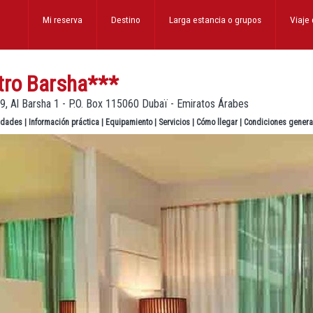
Mi reserva
Destino
Larga estancia
o grupos
Viaje
tro Barsha
***
, Al Barsha 1 - P.O. Box 115060 Dubaï - Emiratos Árabes
lidades
|
Información práctica
|
Equipamiento
|
Servicios
|
Cómo llegar
|
Condiciones genera