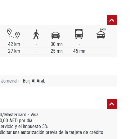
42 km
-
30 mn
-
27 km
-
25 mn
45 mn
 Jumeirah - Burj Al Arab
rd/Mastercard - Visa
 10,00 AED por día
servicio y el impuesto 5%.
icitar una autorización previa de la tarjeta de crédito