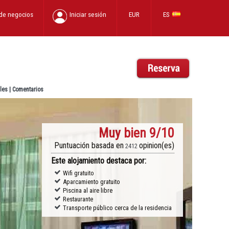
 de negocios
Iniciar sesión
EUR
ES
les
|
Comentarios
Muy bien
9/10
Puntuación basada en
opinion(es)
2412
Este alojamiento destaca por:
Wifi gratuito
Aparcamiento gratuito
Piscina al aire libre
Restaurante
Transporte público cerca de la residencia