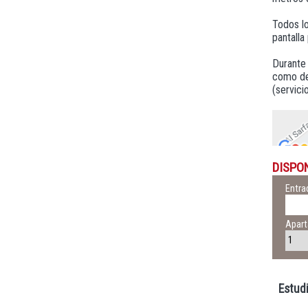
Todos lo
pantalla
Durante 
como de 
(servic
DISPO
Entra
Apar
Estudi