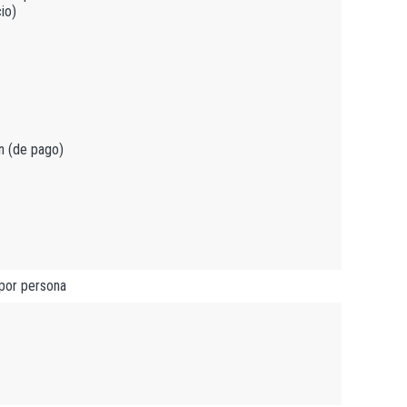
io)
n (de pago)
 por persona