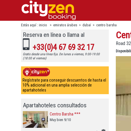
Estás aquí :
inicio
>
emiratos árabes
>
dubaï
>
centro barsha
Cen
Reserva en línea o llama al
Road 329
+33(0)4 67 69 32 17
Disponibi
Gratis desde una línea fija. De lunes a viernes, 9:00-19:00
(18:00 el viernes)
Regístrate para conseguir descuentos de hasta el
10% adicional en una amplia selección de
apartahoteles
Apartahoteles consultados
Centro Barsha ***
Muy bien 9/10