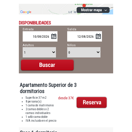
DISPONIBILIDADES
Entrada
Salida
Adultos
Niños
Apartamento Superior de 3
dormitorios
Superficie 37 m2
desde 37€
8 persona(s)
1 cama de matrimonio
2 camas dobles o 2
camas individuales
1 sofá-cama doble
IVA incluido en el precio