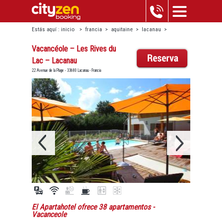
Estás aquí :
inicio
>
francia
>
aquitaine
>
lacanau
>
vacancéole – les rives du lac – lacanau
Vacancéole – Les Rives du
Lac – Lacanau
22 Avenue de la Plage - 33680 Lacanau - Francia
El Apartahotel ofrece 38 apartamentos
-
Vacanceole