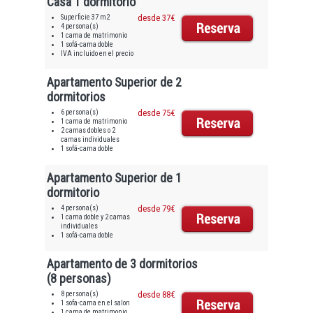
Casa 1 dormitorio
Superficie 37 m2
desde 37€
4 persona(s)
1 cama de matrimonio
1 sofá-cama doble
IVA incluido en el precio
Apartamento Superior de 2
dormitorios
6 persona(s)
desde 75€
1 cama de matrimonio
2 camas dobles o 2
camas individuales
1 sofá-cama doble
Apartamento Superior de 1
dormitorio
4 persona(s)
desde 79€
1 cama doble y 2 camas
individuales
1 sofá-cama doble
Apartamento de 3 dormitorios
(8 personas)
8 persona(s)
desde 88€
1 sofa-cama en el salon
1 cama de matrimonio