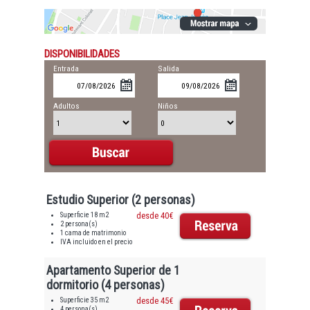
DISPONIBILIDADES
Entrada
Salida
Adultos
Niños
Estudio Superior (2 personas)
Superficie 18 m2
desde 40€
2 persona(s)
1 cama de matrimonio
IVA incluido en el precio
Apartamento Superior de 1
dormitorio (4 personas)
Superficie 35 m2
desde 45€
4 persona(s)