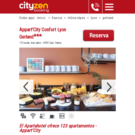
Estás aquí :
inicio
>
francia
>
rhône-alpes
>
lyon
>
gerland
>
appart’city confort lyon gerland
Appart’City Confort Lyon
***
Gerland
175 avenue Jean Jaures - 69007 Lyon - Francia
El Apartahotel ofrece 123 apartamentos
-
Appart'City