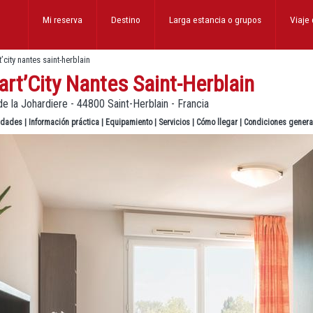
Mi reserva
Destino
Larga estancia
o grupos
Viaje
’city nantes saint-herblain
rt’City Nantes Saint-Herblain
e la Johardiere - 44800 Saint-Herblain - Francia
lidades
|
Información práctica
|
Equipamiento
|
Servicios
|
Cómo llegar
|
Condiciones genera