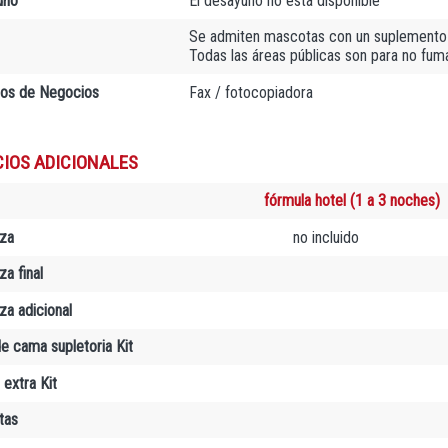
uno
El desayuno no está disponible
Se admiten mascotas con un suplemento 
Todas las áreas públicas son para no fu
ios de Negocios
Fax / fotocopiadora
CIOS ADICIONALES
fórmula hotel (1 a 3 noches)
za
no incluido
a final
za adicional
e cama supletoria Kit
 extra Kit
tas