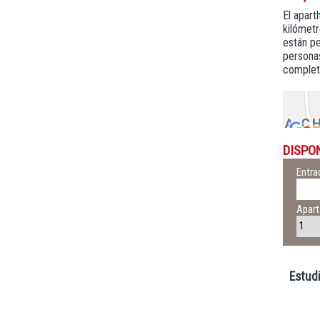
El apart
kilómetr
están pe
personas
completa
DISPO
Entra
Apar
Estudi