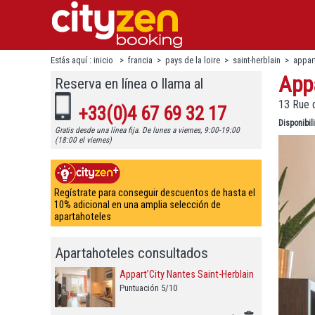
Estás aquí :
inicio
>
francia
>
pays de la loire
>
saint-herblain
>
appart
Appa
Reserva en línea o llama al
13 Rue d
+33(0)4 67 69 32 17
Disponibi
Gratis desde una línea fija. De lunes a viernes, 9:00-19:00
(18:00 el viernes)
Regístrate para conseguir descuentos de hasta el
10% adicional en una amplia selección de
apartahoteles
Apartahoteles consultados
Appart’City Nantes Saint-Herblain
Puntuación 5/10