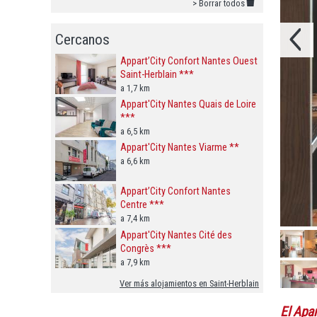
> Borrar todos
Cercanos
Appart’City Confort Nantes Ouest
Saint-Herblain ***
a 1,7 km
Appart'City Nantes Quais de Loire
***
a 6,5 km
Appart'City Nantes Viarme **
a 6,6 km
Appart’City Confort Nantes
Centre ***
a 7,4 km
Appart'City Nantes Cité des
Congrès ***
a 7,9 km
Ver más alojamientos en Saint-Herblain
El Apa