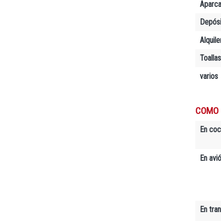
Aparc
Depósi
Alquil
Toallas
varios
COMO 
En co
En avió
En tra