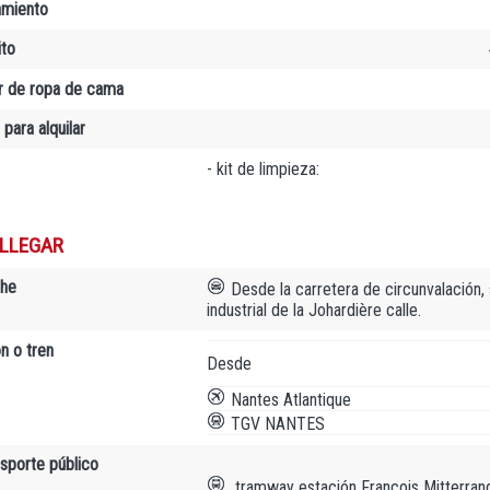
amiento
to
er de ropa de cama
 para alquilar
- kit de limpieza:
LLEGAR
che
Desde la carretera de circunvalación, 
industrial de la Johardière calle.
n o tren
Desde
Nantes Atlantique
TGV NANTES
nsporte público
tramway estación François Mitterran