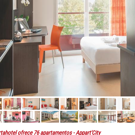
rtahotel ofrece 76 apartamentos
- Appart'City