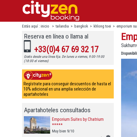
Estás aquí :
inicio
>
tailandia
>
bangkok
>
khlong toei
>
emporium sui
Emp
Reserva en línea o llama al
Sukhumvi
+33(0)4 67 69 32 17
Disponibi
Gratis desde una línea fija. De lunes a viernes, 9:00-19:00
(18:00 el viernes)
Regístrate para conseguir descuentos de hasta el
10% adicional en una amplia selección de
apartahoteles
Apartahoteles consultados
Emporium Suites by Chatrium
*****
Muy bien 9/10