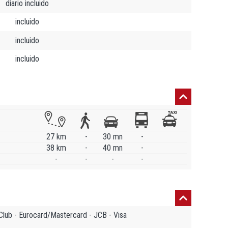
diario incluido
incluido
incluido
incluido
27 km
-
30 mn
-
38 km
-
40 mn
-
-
-
-
-
Club - Eurocard/Mastercard - JCB - Visa