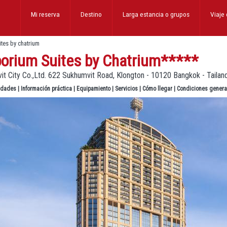
Mi reserva
Destino
Larga estancia
o grupos
Viaje
tes by chatrium
orium Suites by Chatrium
*****
t City Co.,Ltd. 622 Sukhumvit Road, Klongton - 10120 Bangkok - Tailan
lidades
|
Información práctica
|
Equipamiento
|
Servicios
|
Cómo llegar
|
Condiciones genera