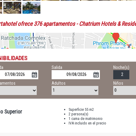
rtahotel ofrece 376 apartamentos
- Chatrium Hotels & Resid
NIBILIDADES
da
Salida
Noche(s)
tamentos
Adultos
Niños
Superficie 55 m2
io Superior
2 persona(s)
1 cama de matrimonio
IVA incluido en el precio