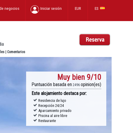
 de negocios
Iniciar sesión
EUR
ES
dia
les
|
Comentarios
Muy bien
9/10
Puntuación basada en
opinion(es)
2496
Este alojamiento destaca por:
Residencia de lujo
Recepción 24/24
Aparcamiento privado
Piscina al aire libre
Restaurante