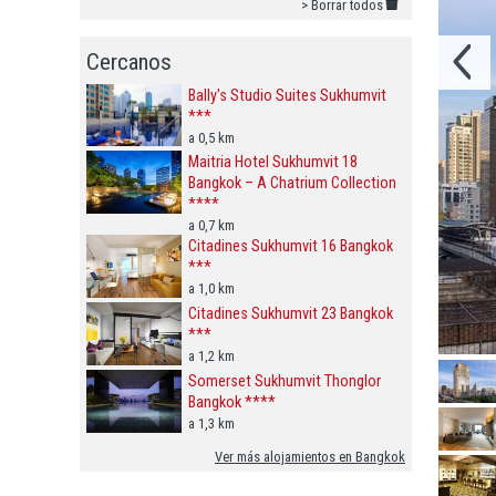
> Borrar todos
Cercanos
Bally's Studio Suites Sukhumvit
***
a 0,5 km
Maitria Hotel Sukhumvit 18
Bangkok – A Chatrium Collection
****
a 0,7 km
Citadines Sukhumvit 16 Bangkok
***
a 1,0 km
Citadines Sukhumvit 23 Bangkok
***
a 1,2 km
Somerset Sukhumvit Thonglor
Bangkok ****
a 1,3 km
Ver más alojamientos en Bangkok