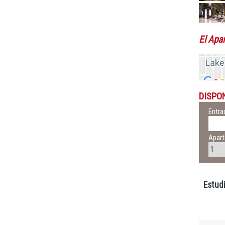
El Apa
DISPO
Entra
Apar
Estud