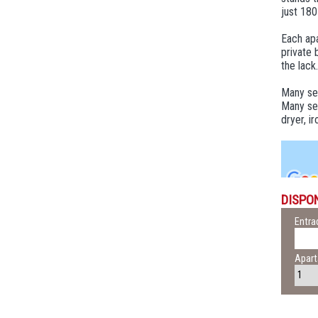
just 180
Each apa
private 
the lack.
Many ser
Many ser
dryer, i
DISPO
Entra
Apar