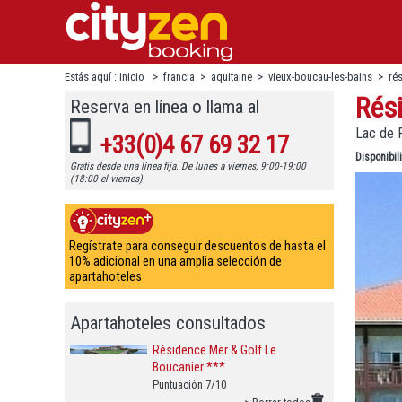
Estás aquí :
inicio
>
francia
>
aquitaine
>
vieux-boucau-les-bains
>
ré
Rés
Reserva en línea o llama al
Lac de P
+33(0)4 67 69 32 17
Disponibi
Gratis desde una línea fija. De lunes a viernes, 9:00-19:00
(18:00 el viernes)
Regístrate para conseguir descuentos de hasta el
10% adicional en una amplia selección de
apartahoteles
Apartahoteles consultados
Résidence Mer & Golf Le
Boucanier ***
Puntuación 7/10