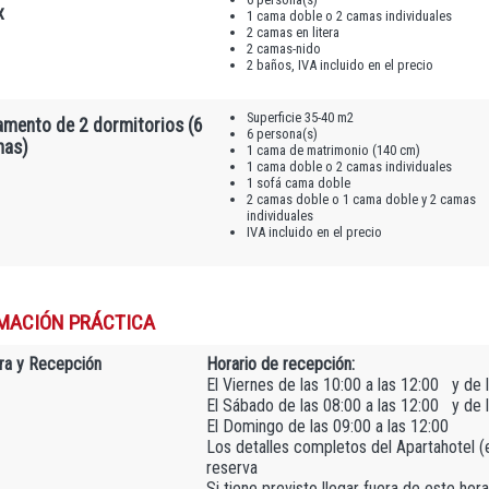
x
1 cama doble o 2 camas individuales
2 camas en litera
2 camas-nido
2 baños, IVA incluido en el precio
Superficie 35-40 m2
amento de 2 dormitorios (6
6 persona(s)
nas)
1 cama de matrimonio (140 cm)
1 cama doble o 2 camas individuales
1 sofá cama doble
2 camas doble o 1 cama doble y 2 camas
individuales
IVA incluido en el precio
MACIÓN PRÁCTICA
ra y Recepción
Horario de recepción:
El Viernes de las 10:00 a las 12:00 y de l
El Sábado de las 08:00 a las 12:00 y de l
El Domingo de las 09:00 a las 12:00
Los detalles completos del Apartahotel (e-
reserva
Si tiene previsto llegar fuera de este ho