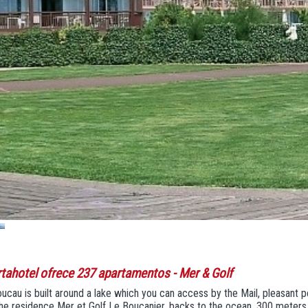
rtahotel ofrece 237 apartamentos
- Mer & Golf
ucau is built around a lake which you can access by the Mail, pleasant 
the residence Mer et Golf Le Boucanier, backs to the ocean, 300 meter