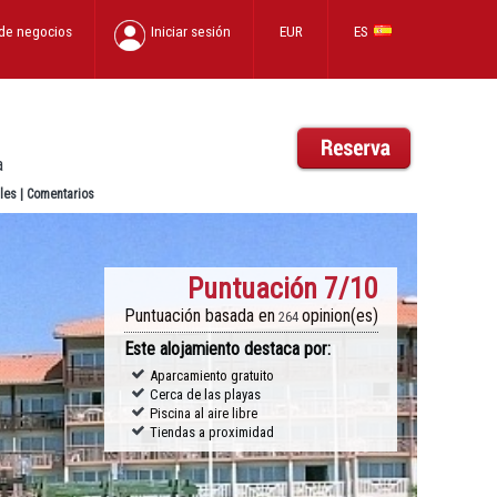
 de negocios
Iniciar sesión
EUR
ES
a
les
|
Comentarios
Puntuación
7/10
Puntuación basada en
opinion(es)
264
Este alojamiento destaca por:
Aparcamiento gratuito
Cerca de las playas
Piscina al aire libre
Tiendas a proximidad