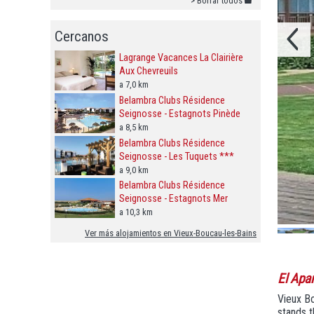
> Borrar todos
Cercanos
Lagrange Vacances La Clairière
Aux Chevreuils
a 7,0 km
Belambra Clubs Résidence
Seignosse - Estagnots Pinède
a 8,5 km
Belambra Clubs Résidence
Seignosse - Les Tuquets ***
a 9,0 km
Belambra Clubs Résidence
Seignosse - Estagnots Mer
a 10,3 km
Ver más alojamientos en Vieux-Boucau-les-Bains
El Apa
Vieux Bo
stands 