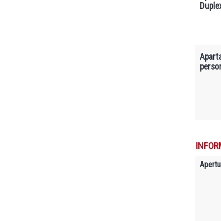
Duple
Apart
perso
INFOR
Apertu