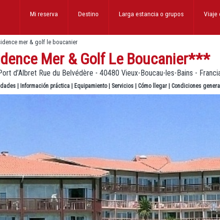
Mi reserva
Destino
Larga estancia
o grupos
Viaje
sidence mer & golf le boucanier
idence Mer & Golf Le Boucanier
***
ort d’Albret Rue du Belvédère - 40480 Vieux-Boucau-les-Bains - Franci
lidades
|
Información práctica
|
Equipamiento
|
Servicios
|
Cómo llegar
|
Condiciones genera