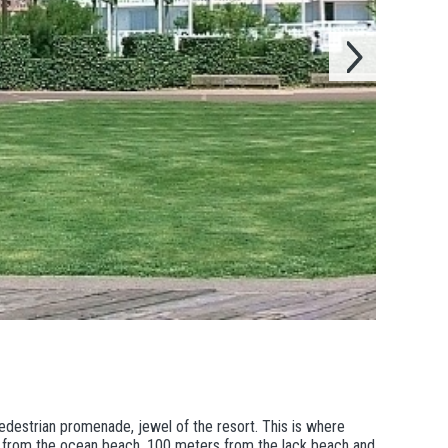
pedestrian promenade, jewel of the resort. This is where
s from the ocean beach, 100 meters from the lack beach and