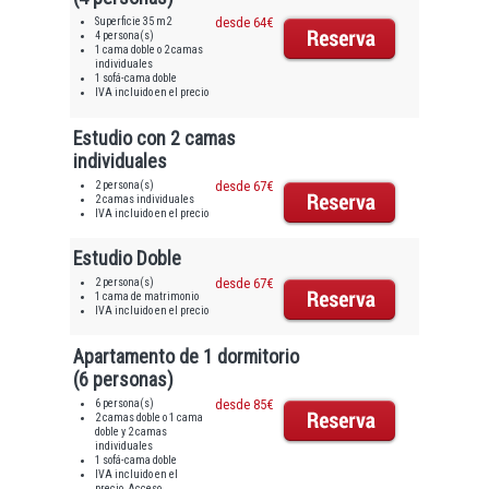
Superficie 35 m2
desde 64€
4 persona(s)
1 cama doble o 2 camas
individuales
1 sofá-cama doble
IVA incluido en el precio
Estudio con 2 camas
individuales
2 persona(s)
desde 67€
2 camas individuales
IVA incluido en el precio
Estudio Doble
2 persona(s)
desde 67€
1 cama de matrimonio
IVA incluido en el precio
Apartamento de 1 dormitorio
(6 personas)
6 persona(s)
desde 85€
2 camas doble o 1 cama
doble y 2 camas
individuales
1 sofá-cama doble
IVA incluido en el
precio, Acceso