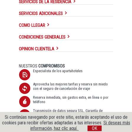
SERVICIOS DE LA RESIDENCIA
SERVICIOS ADICIONALES
COMO LLEGAR
CONDICIONES GENERALES
OPINION CLIENTELA
NUESTROS
COMPROMISOS
Especialista de los apartahoteles
Aprovecha las mejores tarifas y reserva sin miedo
con el seguro de cancelación de viaje
Reserva inmediata, sin gastos extra, en línea o por
teléfono
Transmisión de datos segura SSL, Garantía de
protección de datos
Si continúas navegando por este sitio, estarás aceptando el uso de
cookies para recibir ofertas adaptadas a tus intereses.
Si deseas más
Copyright © 2009-2026 Cityzenbooking. Todos los derechos
información, haz clic aquí.
OK
reservados