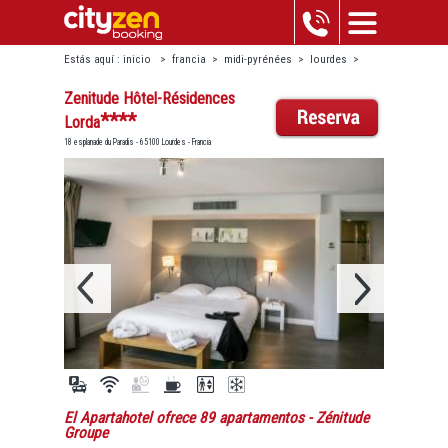
Estás aquí :
inicio
>
francia
>
midi-pyrénées
>
lourdes
>
zenitude hôtel-résidences lorda
Zenitude Hôtel-Résidences
****
Lorda
18 esplanade du Paradis - 65100 Lourdes - Francia
El Apartahotel ofrece 89 apartamentos
- Zénitude
Groupe