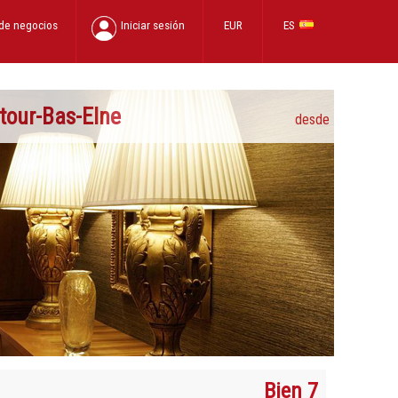
 de negocios
Iniciar sesión
EUR
ES
tour-Bas-Elne
desde
Bien 7