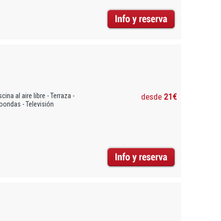
ina al aire libre - Terraza -
desde
21€
roondas - Televisión