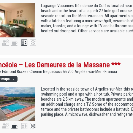
Lagrange Vacances Résidence du Golf is located near
beach and inthe heart of a superb 27 hole golf course. 
seaside resort on the Mediterranean. All apartments a
with a kitchen featuring a microwave/grill, ceramic ho
maker, toaster, and a lounge with TV and bathroom sui
heated outdoor pool. Other services are available such 
céole – Les Demeures de la Massane ***
e Edmond Brazes Chemin Neguebous 66700 Argelès-sur-Mer - Francia
Located in the seaside town of Argelès-sur-Mer, this 
swimming pool and a spa with a hot tub. Private parkin
beaches are 2.5 km away. The modern apartments and 
an additional charge and a TV. Some of the accommod
terrace and the private bathrooms include a bathtub
parking place. A microwave, dishwasher and refrigerator