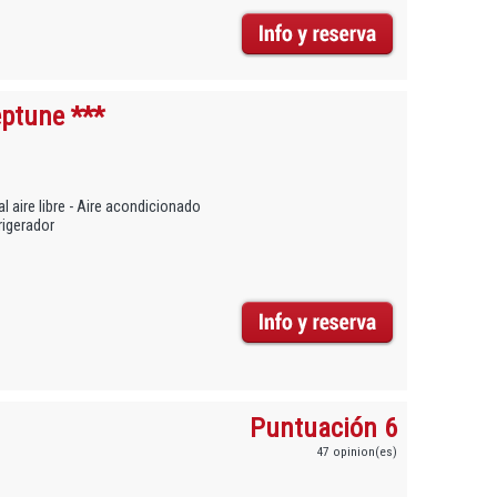
eptune ***
l aire libre - Aire acondicionado
rigerador
Puntuación 6
47 opinion(es)