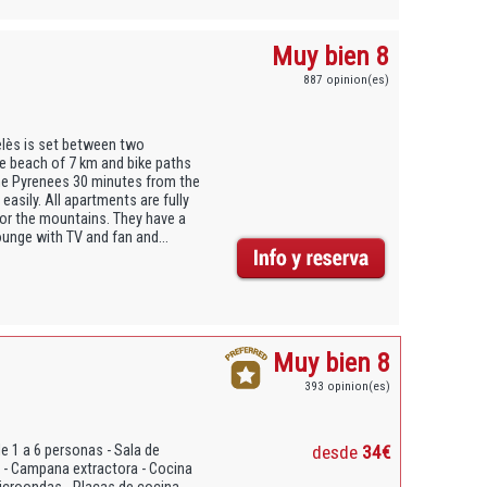
Muy bien 8
887 opinion(es)
elès is set between two
e beach of 7 km and bike paths
 the Pyrenees 30 minutes from the
asily. All apartments are fully
 or the mountains. They have a
unge with TV and fan and...
Muy bien 8
393 opinion(es)
de 1 a 6 personas - Sala de
desde
34€
a - Campana extractora - Cocina