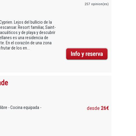
257 opinion(es)
prien. Lejos del bullicio de la
scansar. Resort familiar, Saint-
 acuáticos y de playa y descubrir
rellanes es una residencia de
te. En el corazón de una zona
rutar de los en...
ade
libre - Cocina equipada -
desde
26€