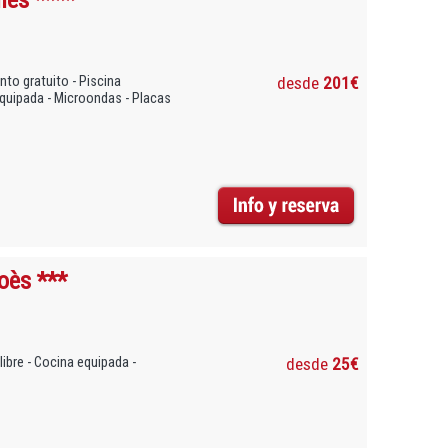
nto gratuito - Piscina
desde
201€
equipada - Microondas - Placas
oès ***
libre - Cocina equipada -
desde
25€