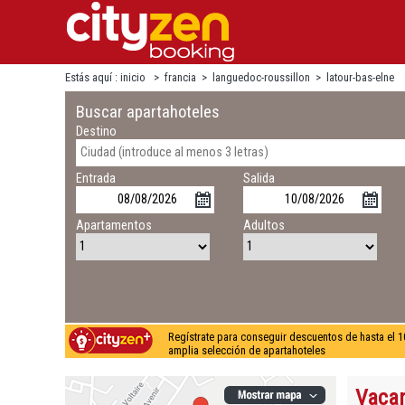
Estás aquí :
inicio
>
francia
>
languedoc-roussillon
>
latour-bas-elne
Buscar apartahoteles
Destino
Entrada
Salida
Apartamentos
Adultos
Regístrate para conseguir descuentos de hasta el 1
amplia selección de apartahoteles
Vacan