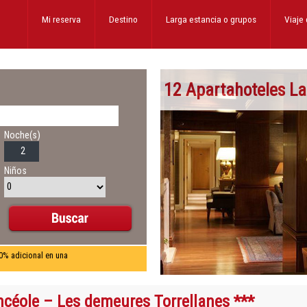
Mi reserva
Destino
Larga estancia
o grupos
Viaje
12 Apartahoteles La
Noche(s)
Niños
0% adicional en una
céole – Les demeures Torrellanes ***