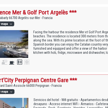
ence Mer & Golf Port Argelès ***
Tabarly 66700 Argelès-sur-Mer - Francia
Facing the harbour the residence Mer et Golf Port Arg
beaches. The residence is located 300 meters from th
along the sea. With its prime location at the foot of
Spanish border you can enjoy the Catalan country very e
furnished and equipped and offer a view of the harbor
kitchen with hob, fridge, microwave and dishwasher, lo
t’City Perpignan Centre Gare ***
ard Saint-Assiscle 66000 Perpignan - Francia
Servicios del hotel - Wifi gratuito - Apartamentos des
desayuno - Acceso internet WiFi - Armarios - Cafeter