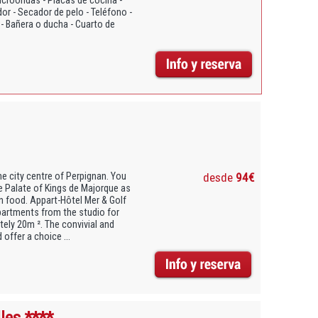
 Microondas - Placas de cocina -
dor - Secador de pelo - Teléfono -
n - Bañera o ducha - Cuarto de
he city centre of Perpignan. You
desde
94€
he Palate of Kings de Majorque as
n food. Appart-Hôtel Mer & Golf
partments from the studio for
ely 20m ². The convivial and
offer a choice ...
les ****