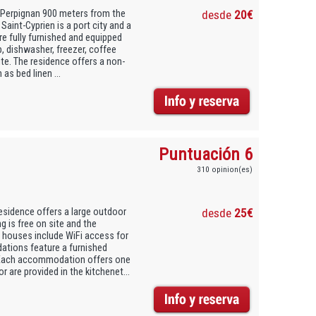
 Perpignan 900 meters from the
desde
20€
Saint-Cyprien is a port city and a
re fully furnished and equipped
b, dishwasher, freezer, coffee
te. The residence offers a non-
as bed linen ...
Puntuación 6
310 opinion(es)
residence offers a large outdoor
desde
25€
g is free on site and the
houses include WiFi access for
ations feature a furnished
. Each accommodation offers one
 are provided in the kitchenet...