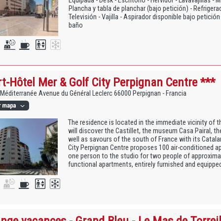
Equipada - Desk - Escritorio - Hervidor - Lavavajillas -
Plancha y tabla de planchar (bajo petición) - Refrigera
Televisión - Vajilla - Aspirador disponible bajo petició
baño
t-Hôtel Mer & Golf City Perpignan Centre ***
Méditerranée Avenue du Général Leclerc 66000 Perpignan - Francia
The residence is located in the immediate vicinity of t
will discover the Castillet, the museum Casa Pairal, t
well as savours of the south of France with its Catala
City Perpignan Centre proposes 100 air-conditioned a
one person to the studio for two people of approximat
functional apartments, entirely furnished and equipped 
nge vacances - Grand Bleu - Le Mas de Torreil