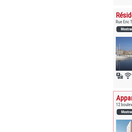
Résid
Rue Eric 
Appar
12 boulev