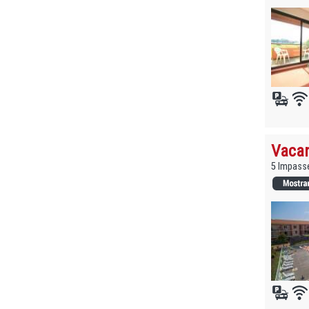
Vacan
5 Impass