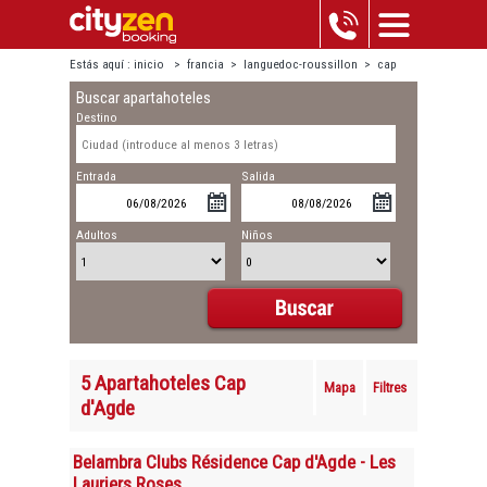
Estás aquí :
inicio
>
francia
>
languedoc-roussillon
>
cap
Buscar apartahoteles
d'agde
Destino
Entrada
Salida
Adultos
Niños
5 Apartahoteles Cap
Mapa
Filtres
d'Agde
Belambra Clubs Résidence Cap d'Agde - Les
Lauriers Roses