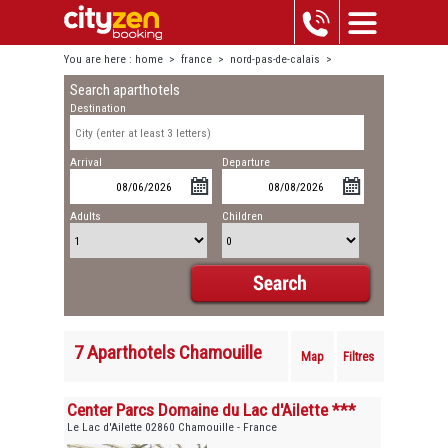
You are here :
home
>
france
>
nord-pas-de-calais
>
Search aparthotels
chamouille
Destination
Arrival
Departure
Adults
Children
7 Aparthotels Chamouille
Map
Filtres
Center Parcs Domaine du Lac d'Ailette ***
Le Lac d'Ailette 02860 Chamouille - France