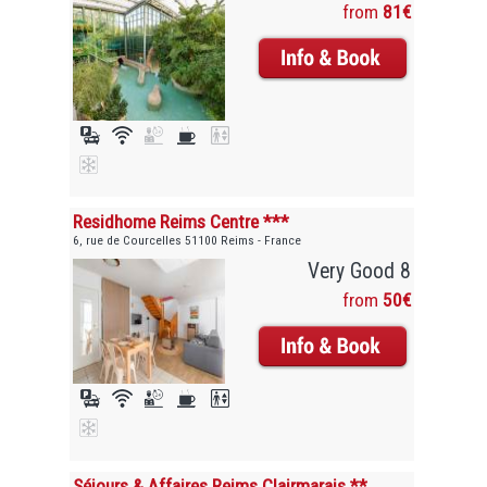
from
81€
Residhome Reims Centre ***
6, rue de Courcelles 51100 Reims - France
Very Good 8
from
50€
Séjours & Affaires Reims Clairmarais **