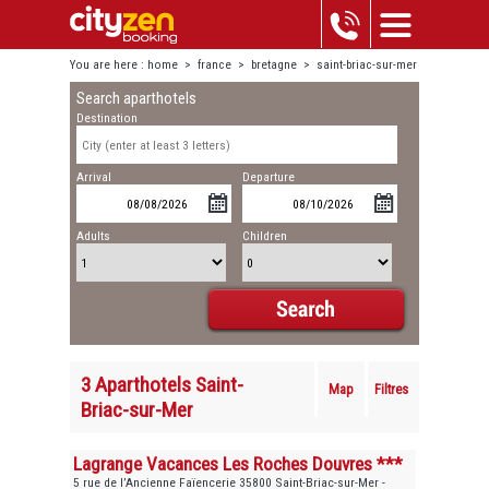
You are here :
home
>
france
>
bretagne
>
saint-briac-sur-mer
Search aparthotels
Destination
Arrival
Departure
Adults
Children
3 Aparthotels Saint-
Map
Filtres
Briac-sur-Mer
Lagrange Vacances Les Roches Douvres ***
5 rue de l’Ancienne Faïencerie 35800 Saint-Briac-sur-Mer -