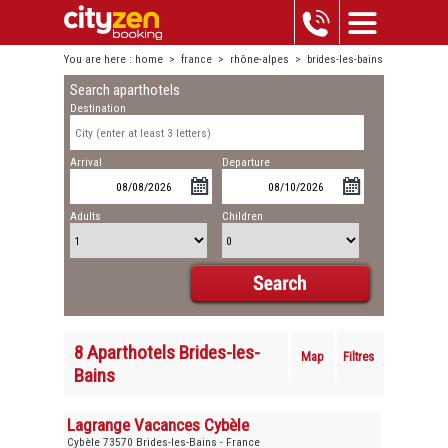
You are here :
home
>
france
>
rhône-alpes
>
brides-les-bains
Search aparthotels
Destination
Arrival
Departure
Adults
Children
8 Aparthotels Brides-les-
Map
Filtres
Bains
Lagrange Vacances Cybèle
Cybèle 73570 Brides-les-Bains - France