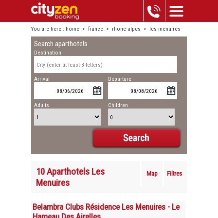
You are here :
home
>
france
>
rhône-alpes
>
les menuires
Search aparthotels
Destination
Arrival
Departure
Adults
Children
10 Aparthotels Les
Map
Filtres
Menuires
Belambra Clubs Résidence Les Menuires - Le
Hameau Des Airelles