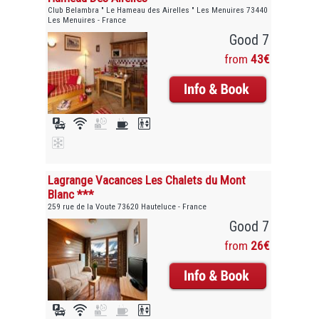
Club Belambra " Le Hameau des Airelles " Les Menuires 73440
Les Menuires - France
Good 7
from
43€
Lagrange Vacances Les Chalets du Mont
Blanc ***
259 rue de la Voute 73620 Hauteluce - France
Good 7
from
26€