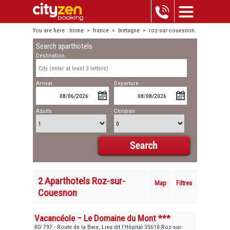
You are here :
home
>
france
>
bretagne
>
roz-sur-couesnon
Search aparthotels
Destination
Arrival
Departure
Adults
Children
2 Aparthotels Roz-sur-
Map
Filtres
Couesnon
Vacancéole – Le Domaine du Mont ***
RD 797 - Route de la Baie, Lieu-dit l'Hôpital 35610 Roz-sur-