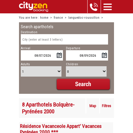
You are here :
home
>
france
>
languedoc-roussillon
>
Search aparthotels
bolquère-pyrénées 2000
Destination
Arrival
Departure
Adults
Children
8 Aparthotels Bolquère-
Map
Filtres
Pyrénées 2000
Résidence Vacanceole Appart’ Vacances
Pyrénées 2000 ***