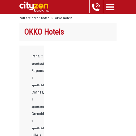
You are here :
home
>
okko hotels
OKKO Hotels
Paris,
2
aparthotels
Bayonne,
1
aparthotels
Cannes,
1
aparthotels
Grenoble,
1
aparthotels
Lille,
1