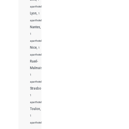
aparthotels
Lyon,
1
aparthotels
Nantes,
1
aparthotels
Nice,
1
aparthotels
Rueil-
Malmaison,
1
aparthotels
Strasbourg,
1
aparthotels
Toulon,
1
aparthotels