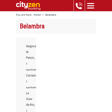
You are here :
home
>
belambra
Belambra
Seignosse-
le-
Penon,
3
aparthotels
Carcans,
2
aparthotels
Le
Grau-
du-Roi,
2