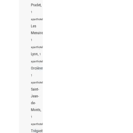
Pradet,
1
aparthotels
Les
Menuires,
1
aparthotels
Lyon,
1
aparthotels
Orcières,
1
aparthotels
Saint-
Jean-
de-
Monts,
1
aparthotels
Trégastel,