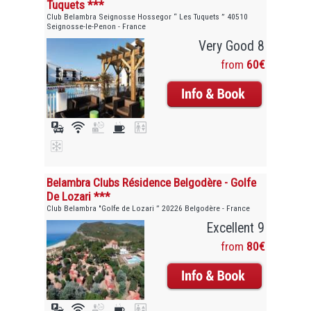
Tuquets ***
Club Belambra Seignosse Hossegor “ Les Tuquets ” 40510
Seignosse-le-Penon - France
Very Good 8
from
60€
Belambra Clubs Résidence Belgodère - Golfe
De Lozari ***
Club Belambra "Golfe de Lozari ” 20226 Belgodère - France
Excellent 9
from
80€