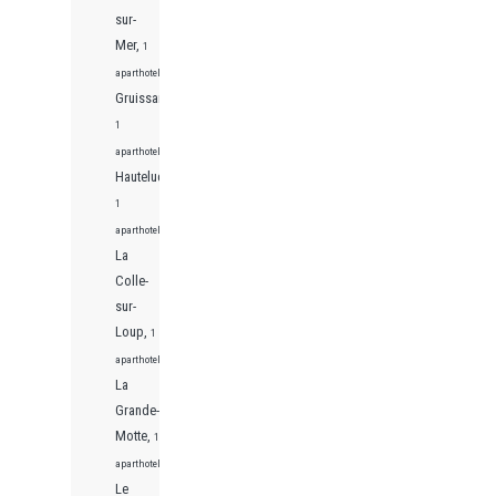
sur-
Mer,
1
aparthotels
Gruissan,
1
aparthotels
Hauteluce,
1
aparthotels
La
Colle-
sur-
Loup,
1
aparthotels
La
Grande-
Motte,
1
aparthotels
Le