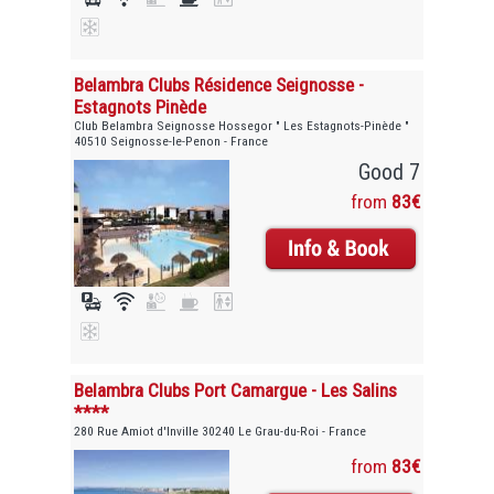
Belambra Clubs Résidence Seignosse -
Estagnots Pinède
Club Belambra Seignosse Hossegor " Les Estagnots-Pinède "
40510 Seignosse-le-Penon - France
Good 7
from
83€
Belambra Clubs Port Camargue - Les Salins
****
280 Rue Amiot d'Inville 30240 Le Grau-du-Roi - France
from
83€