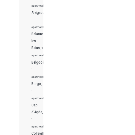
aparthotels
Alvignac,
1
aparthotels
Balaruc-
les-
Bains,
1
aparthotels
Belgodère,
1
aparthotels
Borgo,
1
aparthotels
Cap
d'Agde,
1
aparthotels
Colleville-