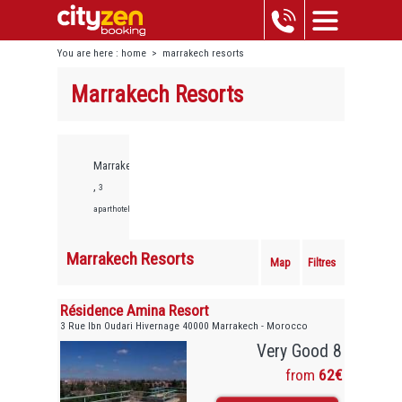
You are here :
home
>
marrakech resorts
Marrakech Resorts
Marrakech
,
3
aparthotels
Marrakech Resorts
Map
Filtres
Résidence Amina Resort
3 Rue Ibn Oudari Hivernage 40000 Marrakech - Morocco
Very Good 8
from
62€