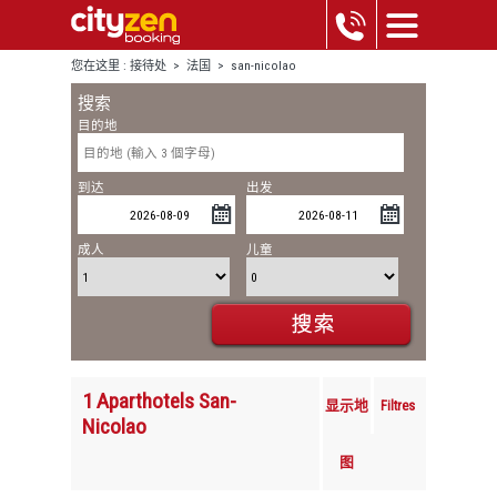
您在这里 :
接待处
>
法国
>
san-nicolao
搜索
目的地
到达
出发
成人
儿童
1 Aparthotels San-
显示地
Filtres
Nicolao
图