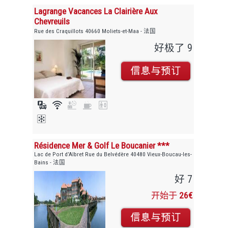
Lagrange Vacances La Clairière Aux
Chevreuils
Rue des Craquillots 40660 Moliets-et-Maa - 法国
好极了 9
Résidence Mer & Golf Le Boucanier ***
Lac de Port d’Albret Rue du Belvédère 40480 Vieux-Boucau-les-
Bains - 法国
好 7
开始于
26€