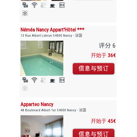
Néméa Nancy Appart'Hôtel ***
13 Rue Albert Lebrun 54000 Nancy - 法国
评分 6
开始于
36€
Apparteo Nancy
48 Boulevard Albert 1er 54000 Nancy - 法国
开始于
45€