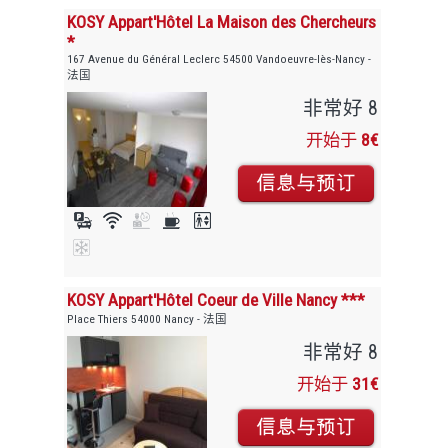
KOSY Appart'Hôtel La Maison des Chercheurs
*
167 Avenue du Général Leclerc 54500 Vandoeuvre-lès-Nancy -
法国
非常好 8
开始于
8€
KOSY Appart'Hôtel Coeur de Ville Nancy ***
Place Thiers 54000 Nancy - 法国
非常好 8
开始于
31€