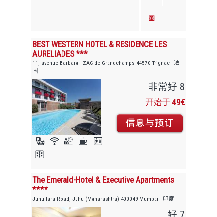
图
BEST WESTERN HOTEL & RESIDENCE LES
AURELIADES ***
11, avenue Barbara - ZAC de Grandchamps 44570 Trignac - 法
国
非常好 8
开始于
49€
The Emerald-Hotel & Executive Apartments
****
Juhu Tara Road, Juhu (Maharashtra) 400049 Mumbai - 印度
好 7