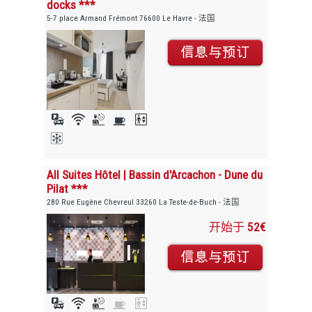
docks ***
5-7 place Armand Frémont 76600 Le Havre - 法国
All Suites Hôtel | Bassin d'Arcachon - Dune du
Pilat ***
280 Rue Eugène Chevreul 33260 La Teste-de-Buch - 法国
开始于
52€