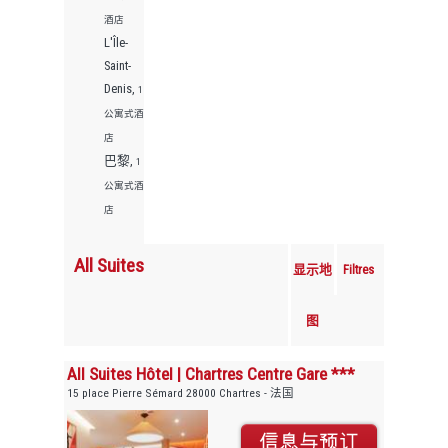
酒店
L'Île-
Saint-
Denis,
1
公寓式酒
店
巴黎,
1
公寓式酒
店
All Suites
显示地
Filtres
图
All Suites Hôtel | Chartres Centre Gare ***
15 place Pierre Sémard 28000 Chartres - 法国