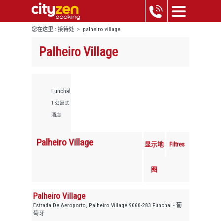
您在这里 :
接待处
>
palheiro village
Palheiro Village
Funchal,
1 公寓式
酒店
Palheiro Village
显示地
Filtres
图
Palheiro Village
Estrada De Aeroporto, Palheiro Village 9060-283 Funchal - 葡
萄牙