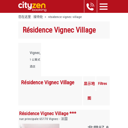
您在这里 :
接待处
>
résidence vignec village
Résidence Vignec Village
Vignec,
1 公寓式
酒店
Résidence Vignec Village
显示地
Filtres
图
Résidence Vignec Village ***
rue principale 65170 Vignec - 法国