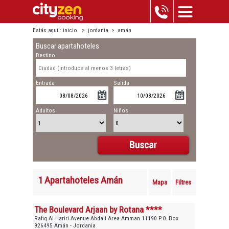
Estás aquí :
inicio
>
jordania
>
amán
Buscar apartahoteles
Destino
Entrada
Salida
Adultos
Niños
1 Apartahoteles Amán
Mapa
Filtres
The Boulevard Arjaan by Rotana ****
Rafiq Al Hariri Avenue Abdali Area Amman 11190 P.O. Box
926495 Amán - Jordania