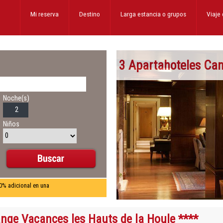
Mi reserva
Destino
Larga estancia
o grupos
Viaje
3 Apartahoteles Ca
Noche(s)
Niños
0% adicional en una
nge Vacances les Hauts de la Houle ****