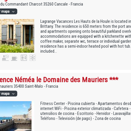
e du Commandant Charcot 35260 Cancale - Francia
Lagrange Vacances Les Hauts de la Houle is located in
Brittany. The residence is 650 meters from the port an
and apartments opening onto beautiful parkland overl
accommodations are equipped with a kitchenette wit
coffee maker, separate wc, terrace or individual garden
residence has a semi-indoor heated pool with hot tub.
included...
ence Néméa le Domaine des Mauriers ***
auriers 35400 Saint-Malo - Francia
Fitness Center - Piscina cubierta - Apartamentos des
internet WiFi - Piscina exterior climatizada - Cafetera
utensilios de cocina - Escritorio - Hervidor - Lavavajill
Teléfono - Televisión (de pago) - Zona de cocina