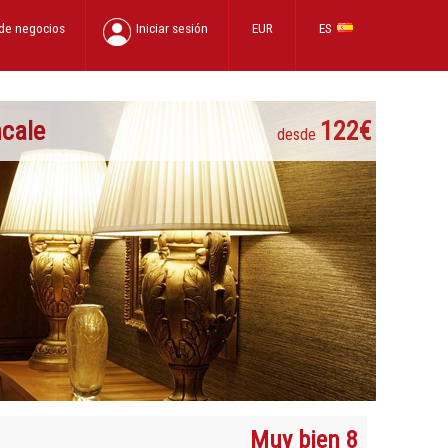
 de negocios
Iniciar sesión
EUR
ES
ncale
122€
desde
Muy bien 8