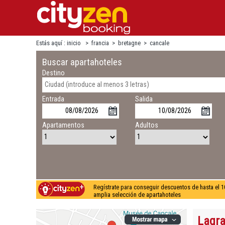
Estás aquí :
inicio
>
francia
>
bretagne
>
cancale
Buscar apartahoteles
Destino
Entrada
Salida
Apartamentos
Adultos
Regístrate para conseguir descuentos de hasta el 1
amplia selección de apartahoteles
Lagra