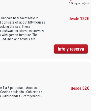
236 opinion(es)
 Cancale near Saint Malo in
desde
122€
d consists of about fifty houses
ooking the sea. These
h dishwasher, stove, microwave,
 with garden furniture. The
 Bed linen and towels are
de 1 a 8 personas - Acceso
desde
32€
 - Cocina equipada - Cubiertos e
as - Microondas - Refrigerador -