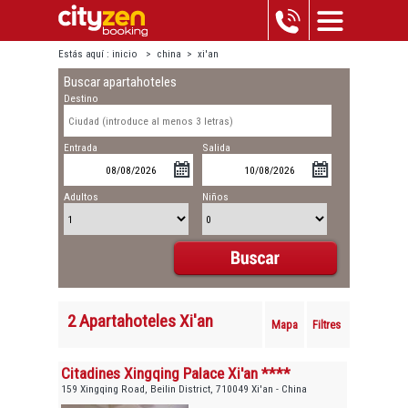
Estás aquí :
inicio
>
china
>
xi'an
Buscar apartahoteles
Destino
Entrada
Salida
Adultos
Niños
2 Apartahoteles Xi'an
Mapa
Filtres
Citadines Xingqing Palace Xi'an ****
159 Xingqing Road, Beilin District, 710049 Xi'an - China