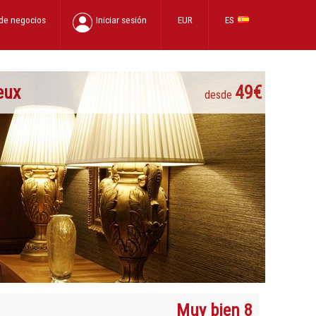
 de negocios
Iniciar sesión
EUR
ES
eux
49€
desde
Muy bien 8