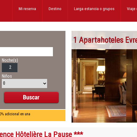
Mi reserva
Destino
Larga estancia
o grupos
Viaje
1 Apartahoteles Evr
Noche(s)
Niños
0% adicional en una
ence Hôtelière La Pause ***