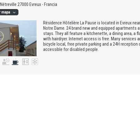
 Nétreville 27000 Evreux - Francia
Résidence Hôtelière La Pause is located in Evreux near
Notre Dame. 24 brand new and equipped apartments awa
stays. They all feature a kitchenette, a dining area, a
with hairdryer. Internet access is free. Many services 
bicycle local, free private parking and a 24H receptio
accessible for disabled people.