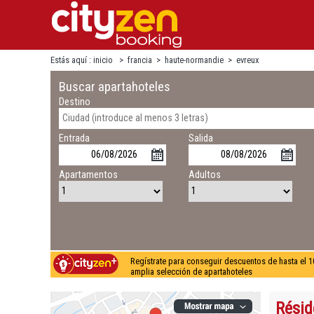
Estás aquí :
inicio
>
francia
>
haute-normandie
>
evreux
Buscar apartahoteles
Destino
Entrada
Salida
Apartamentos
Adultos
Regístrate para conseguir descuentos de hasta el 1
amplia selección de apartahoteles
Résid