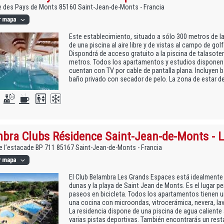
 des Pays de Monts 85160 Saint-Jean-de-Monts - Francia
Este establecimiento, situado a sólo 300 metros de la
de una piscina al aire libre y de vistas al campo de go
Dispondrá de acceso gratuito a la piscina de talasote
metros. Todos los apartamentos y estudios disponen d
cuentan con TV por cable de pantalla plana. Incluyen 
baño privado con secador de pelo. La zona de estar de 
bra Clubs Résidence Saint-Jean-de-Monts - 
 l’estacade BP 711 85167 Saint-Jean-de-Monts - Francia
El Club Belambra Les Grands Espaces está idealmente 
dunas y la playa de Saint Jean de Monts. Es el lugar pe
paseos en bicicleta. Todos los apartamentos tienen 
una cocina con microondas, vitrocerámica, nevera, lava
La residencia dispone de una piscina de agua caliente
varias pistas deportivas. También encontrarás un resta