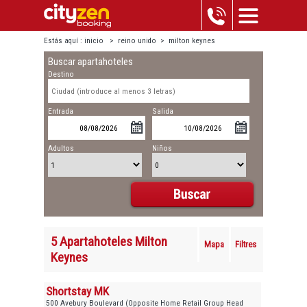
Estás aquí :
inicio
>
reino unido
>
milton keynes
Buscar apartahoteles
Destino
Entrada
Salida
Adultos
Niños
5 Apartahoteles Milton
Mapa
Filtres
Keynes
Shortstay MK
500 Avebury Boulevard (Opposite Home Retail Group Head