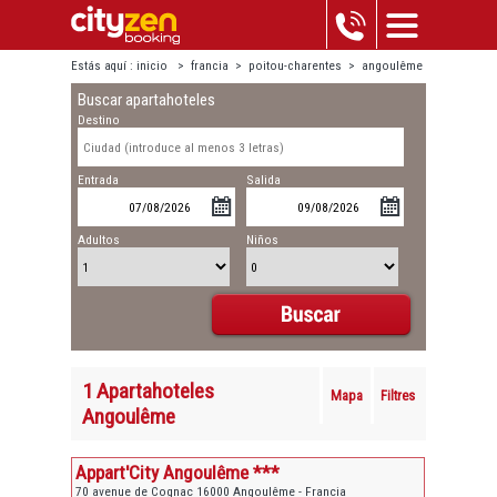
Estás aquí :
inicio
>
francia
>
poitou-charentes
>
angoulême
Buscar apartahoteles
Destino
Entrada
Salida
Adultos
Niños
1 Apartahoteles
Mapa
Filtres
Angoulême
Appart'City Angoulême ***
70 avenue de Cognac 16000 Angoulême - Francia