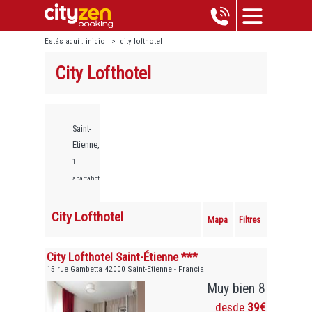
Estás aquí :
inicio
>
city lofthotel
City Lofthotel
Saint-
Etienne,
1
apartahoteles
City Lofthotel
Mapa
Filtres
City Lofthotel Saint-Étienne ***
15 rue Gambetta 42000 Saint-Etienne - Francia
Muy bien 8
desde
39€