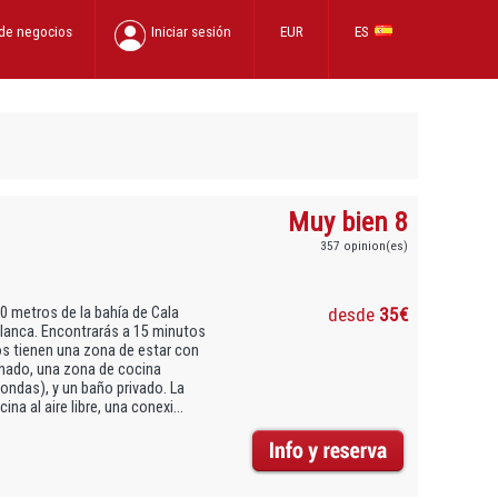
 de negocios
Iniciar sesión
EUR
ES
Muy bien 8
357 opinion(es)
0 metros de la bahía de Cala
desde
35€
Blanca. Encontrarás a 15 minutos
os tienen una zona de estar con
onado, una zona de cocina
ondas), y un baño privado. La
a al aire libre, una conexi...