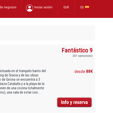
 de negocios
Iniciar sesión
EUR
ES
Fantástico 9
257 opinion(es)
tuada en el tranquilo barrio del
desde
88€
g de Gracia y de las obras
o de Girona se encuentra a 3
plaza Cataluña y a la playa de la
onen de una cocina totalmente
o), una sala de estar con ...