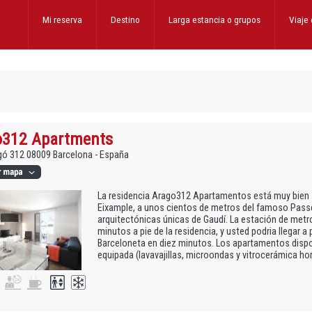
Mi reserva
Destino
Larga estancia
o grupos
Viaje
o312 Apartments
gó 312 08009 Barcelona - España
La residencia Arago312 Apartamentos está muy bien si
Eixample, a unos cientos de metros del famoso Passei
arquitectónicas únicas de Gaudí. La estación de metr
minutos a pie de la residencia, y usted podria llegar a 
Barceloneta en diez minutos. Los apartamentos disp
equipada (lavavajillas, microondas y vitrocerámica horn