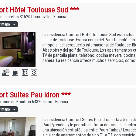
rt Hôtel Toulouse Sud ***
des crètes 31520 Ramonville - Francia
La residencia Comfort Hôtel Toulouse Sud está situada
el sur de Toulouse. Estara cerca del Parc Tecnológico 
Innopole, del aeropuerto internacional de Toulouse-B
Abattoirs y del golf de Toulouse. Los apartamentos 
TV de pantalla plana, teléfono, cocina (nevera, cocin
bañera. La residencia ofrece muchos servicios, como u
rt Suites Pau Idron ***
Antoine de Bourbon 64320 Idron - Francia
La residencia Comfort Suites Pau Idron está a 5 mn de
Pau-Pyrénées y le permite disfrutar de todas las acti
una ubicación estratégica entre Pau y Tarbes/ Lourdes
alquiler de apartamentos de tipo T1 a T3, con servicio