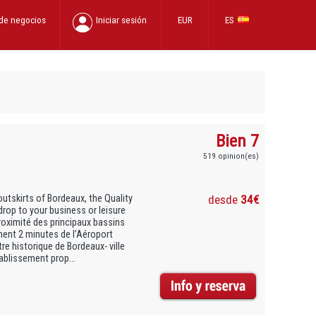
 de negocios
Iniciar sesión
EUR
ES
Bien 7
519 opinion(es)
 outskirts of Bordeaux, the Quality
desde
34€
rop to your business or leisure
roximité des principaux bassins
ent 2 minutes de l’Aéroport
e historique de Bordeaux- ville
ablissement prop...