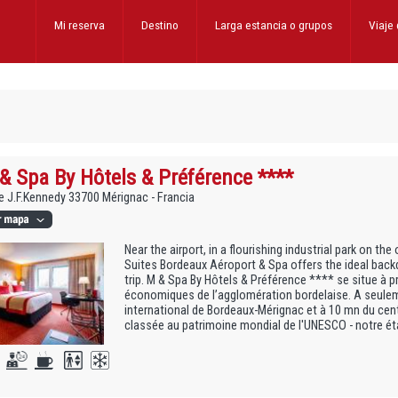
Mi reserva
Destino
Larga estancia
o grupos
Viaje
& Spa By Hôtels & Préférence ****
 J.F.Kennedy 33700 Mérignac - Francia
Near the airport, in a flourishing industrial park on the
Suites Bordeaux Aéroport & Spa offers the ideal backd
trip. M & Spa By Hôtels & Préférence **** se situe à p
économiques de l’agglomération bordelaise. A seulem
international de Bordeaux-Mérignac et à 10 mn du centr
classée au patrimoine mondial de l'UNESCO - notre ét