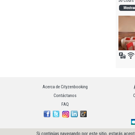
50 Cours 
Acerca de Cityzenbooking
Contáctanos
C
FAQ
Si continúas navegando por este sitio, estarás acept