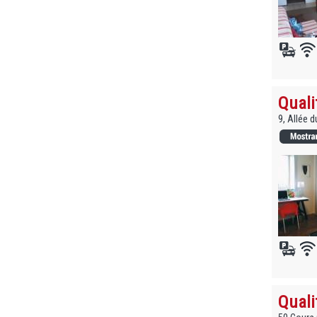
Quali
9, Allée 
Quali