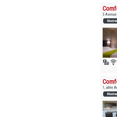
Comfo
5 Avenue 
Comfo
1, allée 