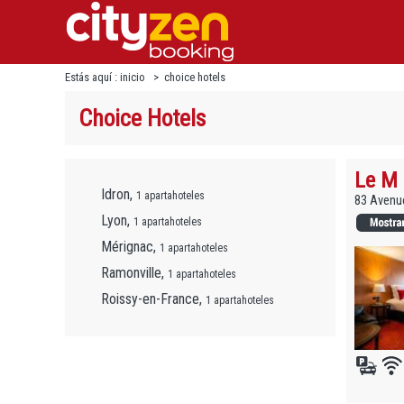
Estás aquí :
inicio
>
choice hotels
Choice Hotels
Le M 
Idron,
1 apartahoteles
83 Avenue
Lyon,
1 apartahoteles
Mérignac,
1 apartahoteles
Ramonville,
1 apartahoteles
Roissy-en-France,
1 apartahoteles