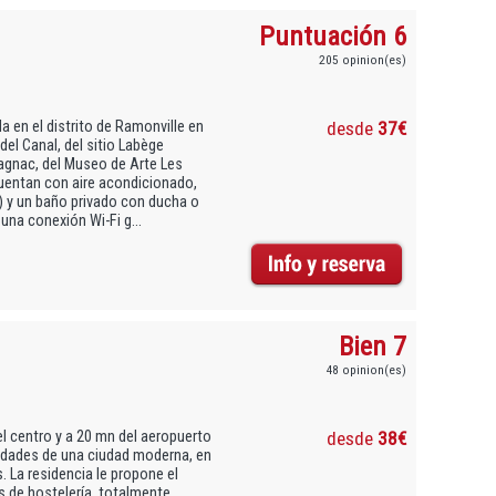
Puntuación 6
205 opinion(es)
 en el distrito de Ramonville en
desde
37€
del Canal, del sitio Labège
lagnac, del Museo de Arte Les
cuentan con aire acondicionado,
a) y un baño privado con ducha o
na conexión Wi-Fi g...
Bien 7
48 opinion(es)
l centro y a 20 mn del aeropuerto
desde
38€
vidades de una ciudad moderna, en
. La residencia le propone el
s de hostelería, totalmente