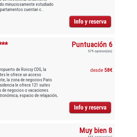
 sido minuciosamente estudiado
apartamentos cuentan c...
***
Puntuación 6
579 opinion(es)
eropuerto de Roissy CDG, la
desde
58€
ites le ofrece un acceso
inte, la zona de negocios Paris
esidencia le ofrece 121 suites
es de negocios o vacaciones.
tronómica, espacio de relajación,
Muy bien 8
555 opinion(es)