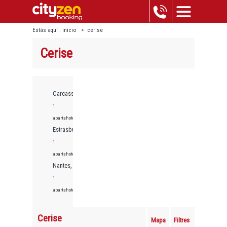
Estás aquí :
inicio
>
cerise
Cerise
Carcassonne,
1
apartahoteles
Estrasburgo,
1
apartahoteles
Nantes,
1
apartahoteles
Cerise
Mapa
Filtres